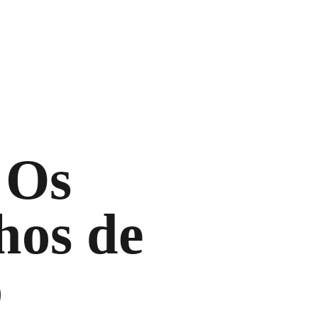
 Os
os de
o