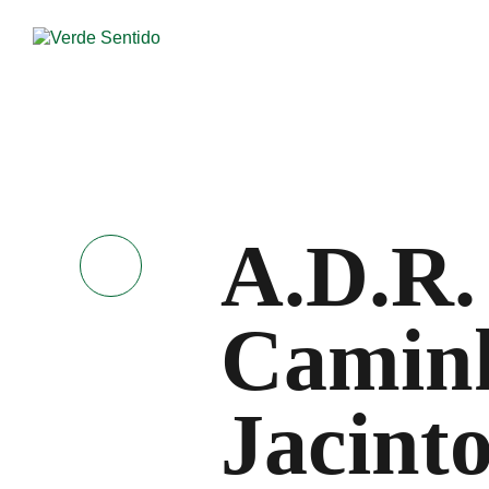
A.D.R.
Caminh
Jacint