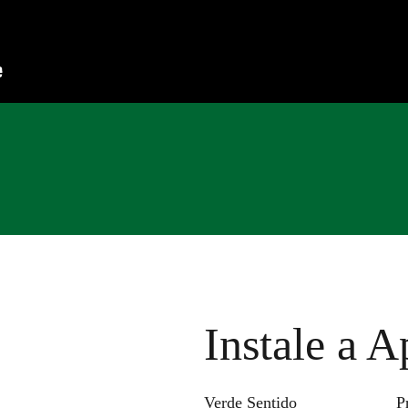
Instale a A
Verde Sentido
P