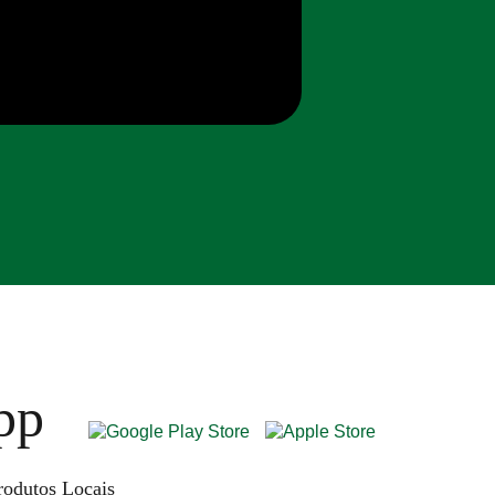
pp
rodutos Locais