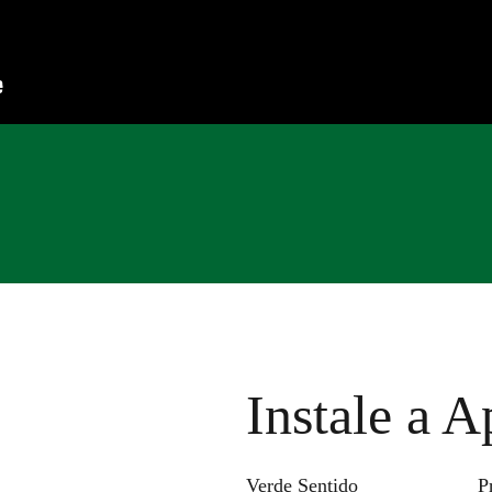
Instale a A
Verde Sentido
P