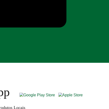
pp
rodutos Locais