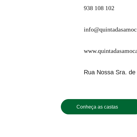
938 108 102
info@quintadasamoc
www.quintadasamoca
Rua Nossa Sra. de
Conheça as castas