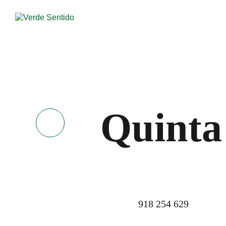
Quinta
918 254 629